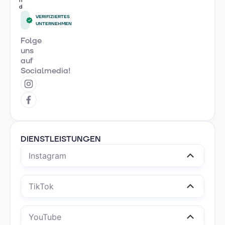
e
t
VERIFIZIERTES
UNTERNEHMEN
Folge
uns
auf
Socialmedia!
DIENSTLEISTUNGEN
Instagram
TikTok
YouTube