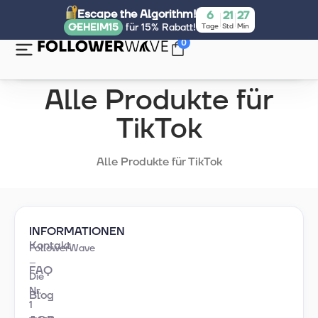
Escape the Algorithm!
6
21
27
GEHEIM15
für 15% Rabatt!
Tage
Std
Min
0
Alle Produkte für
TikTok
Alle Produkte für TikTok
INFORMATIONEN
Kontakt
FollowerWave
–
FAQ
Die
Nr.
Blog
1