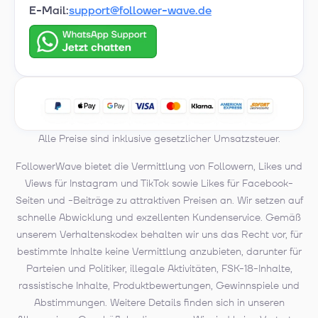
unseren Auswertungen: Posts mit 50 deutschen
E-Mail:
support@follower-wave.de
Likes in den ersten 30 Minuten erzielen 40 bis 70
Prozent mehr organische deutsche Kommentare
und Saves als Posts mit gemischter Like-
Demografie.
Ist Deutsche Instagram
Likes kaufen legal?
Alle Preise sind inklusive gesetzlicher Umsatzsteuer.
Ja — vollständig legal in Deutschland,
FollowerWave bietet die Vermittlung von Followern, Likes und
Österreich, Schweiz und EU. Identische
Views für Instagram und TikTok sowie Likes für Facebook-
Rechtslage wie bei internationalen Likes.
Seiten und -Beiträge zu attraktiven Preisen an. Wir setzen auf
schnelle Abwicklung und exzellenten Kundenservice. Gemäß
Kann mein Instagram-
unserem Verhaltenskodex behalten wir uns das Recht vor, für
Konto durch den DE-
bestimmte Inhalte keine Vermittlung anzubieten, darunter für
Parteien und Politiker, illegale Aktivitäten, FSK-18-Inhalte,
Like-Kauf gesperrt
rassistische Inhalte, Produktbewertungen, Gewinnspiele und
werden?
Abstimmungen. Weitere Details finden sich in unseren