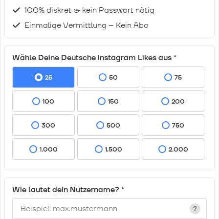
100% diskret & kein Passwort nötig
Einmalige Vermittlung – Kein Abo
Wähle Deine Deutsche Instagram Likes aus
*
25
50
75
100
150
200
300
500
750
1.000
1.500
2.000
Wie lautet dein Nutzername?
*
?