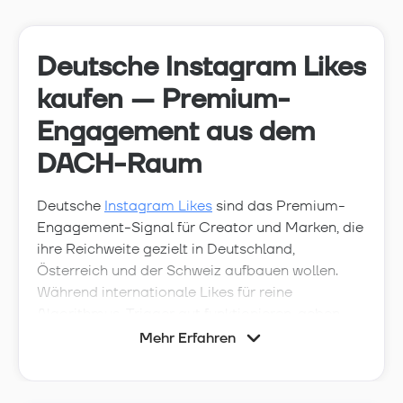
Deutsche Instagram Likes
kaufen — Premium-
Engagement aus dem
DACH-Raum
Deutsche
Instagram Likes
sind das Premium-
Engagement-Signal für Creator und Marken, die
ihre Reichweite gezielt in Deutschland,
Österreich und der Schweiz aufbauen wollen.
Während internationale Likes für reine
Algorithmus-Trigger gut funktionieren, geben
deutschsprachige Likes deinem Profil das
Mehr Erfahren
gewünschte demografische Signal —
entscheidend für Brand-Deals mit deutschen
Marken und für saubere Lookalike-Targeting-