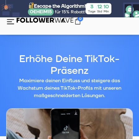
Escape the Algorithm!
3
12
10
GEHEIM15
für 15% Rabatt!
Tage
Std
Min
0
Erhöhe Deine TikTok-
Präsenz
Maximiere deinen Einfluss und steigere das
Wachstum deines TikTok-Profils mit unseren
maßgeschneiderten Lösungen.